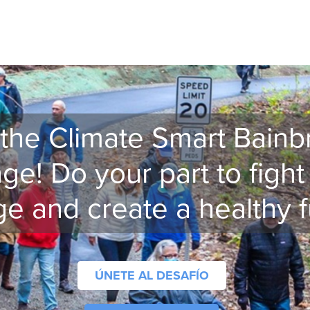
 the Climate Smart Bainb
ge! Do your part to fight
e and create a healthy f
ÚNETE AL DESAFÍO