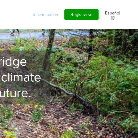
Español
Iniciar sesión
Registrarse
ridge
 climate
uture.